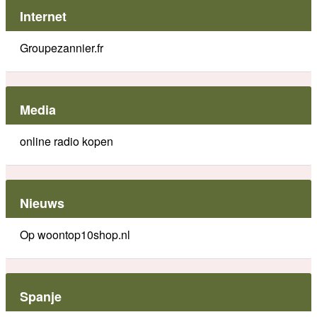
Internet
Groupezannier.fr
Media
online radio kopen
Nieuws
Op woontop10shop.nl
Spanje